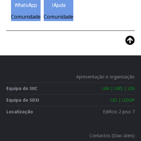
WhatsApp
IAjuda
Comunidade
Comunidade
Apresentação e organização
Equipa do SIIC
UAI | URS | USI
Equipa do SDSI
UD | UDGP
Localização
Edifício 2 piso 7
Contactos (Dias úteis)