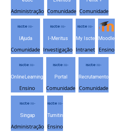
Administração
Comunidade
Comunidade
IAjuda
I-Meritus
My Iscte
Moodle
Comunidade
Investigação
Intranet
Ensino
OnlineLearning
Portal
Recrutamento
Ensino
Comunidade
Comunidade
Singap
Turnitin
Administração
Ensino