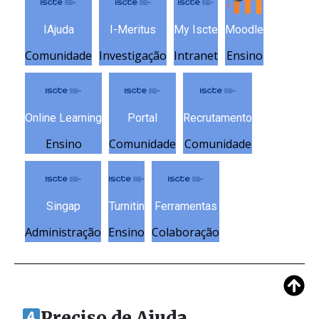
IAjuda
I-Meritus
My Iscte
Moodle
Comunidade
Investigação
Intranet
Ensino
Online Learning
Portal
Recrutamento
Ensino
Comunidade
Comunidade
Singap
Turnitin
Ferramentas
Administração
Ensino
Colaboração
Preciso de Ajuda