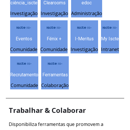
ciência_iscte
Clearooms
edoc
Investigação
Investigação
Administração
Eventos
Fénix +
I-Meritus
My Iscte
Comunidade
Comunidade
Investigação
Intranet
Recrutamento
Ferramentas
Comunidade
Colaboração
Trabalhar & Colaborar
Disponibiliza ferramentas que promovem a