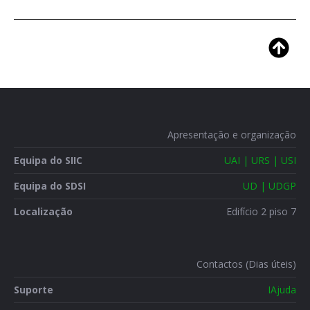
Apresentação e organização
Equipa do SIIC
UAI | URS | USI
Equipa do SDSI
UD | UDGP
Localização
Edifício 2 piso 7
Contactos (Dias úteis)
Suporte
IAjuda