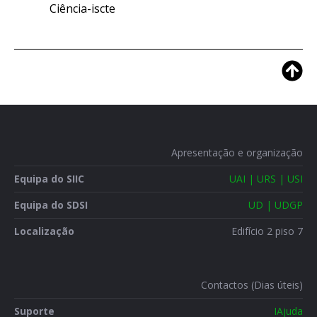
Ciência-iscte
Apresentação e organização
Equipa do SIIC
UAI | URS | USI
Equipa do SDSI
UD | UDGP
Localização
Edifício 2 piso 7
Contactos (Dias úteis)
Suporte
IAjuda