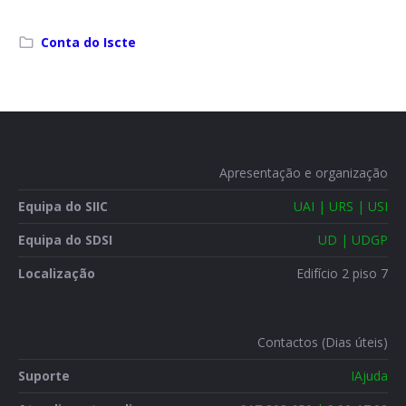
Conta do Iscte
Apresentação e organização
Equipa do SIIC
UAI | URS | USI
Equipa do SDSI
UD | UDGP
Localização
Edifício 2 piso 7
Contactos (Dias úteis)
Suporte
IAjuda