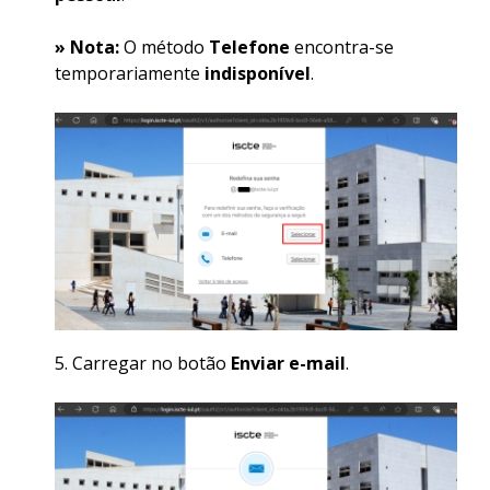
» Nota:
O método
Telefone
encontra-se
temporariamente
indisponível
.
Carregar no botão
Enviar e-mail
.