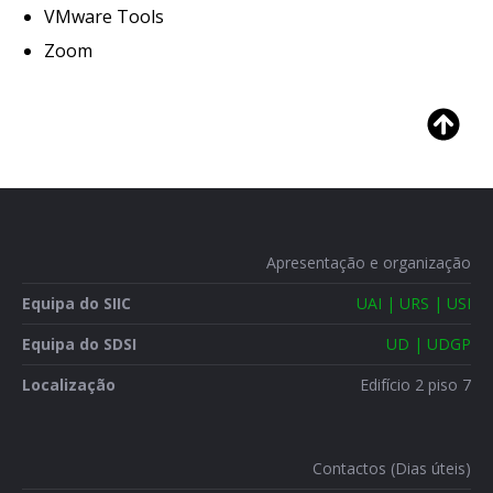
VMware Tools
Zoom
Apresentação e organização
Equipa do SIIC
UAI | URS | USI
Equipa do SDSI
UD | UDGP
Localização
Edifício 2 piso 7
Contactos (Dias úteis)