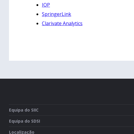
IOP
SpringerLink
Clarivate Analytics
Equipa do SIIC
Equipa do SDSI
Localização