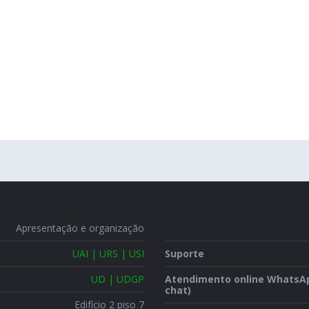
Apresentação e organização
UAI | URS | USI
Suporte
UD | UDGP
Atendimento online WhatsA
chat)
Edifício 2 piso 7