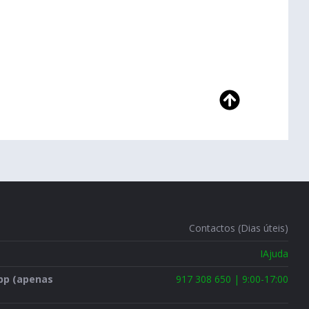
Contactos (Dias úteis)
IAjuda
pp (apenas
917 308 650 | 9:00-17:00