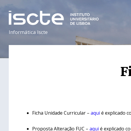
Informática Iscte
F
Ficha Unidade Curricular –
aqui
é explicado co
Proposta Alteração FUC –
aqui
é explicado co