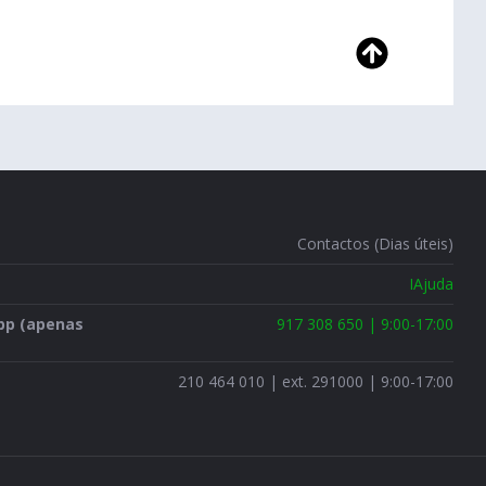
Contactos (Dias úteis)
IAjuda
pp (apenas
917 308 650 | 9:00-17:00
210 464 010 | ext. 291000 | 9:00-17:00