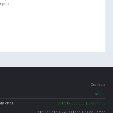
ar post
Contacts
IAjuda
ly chat)
+351 917 308 650 | 9:00-17:00
210 464 010 | ext. 291000 | 09:00 - 17:00