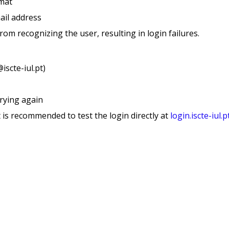
rmat
ail address
m recognizing the user, resulting in login failures.
scte-iul.pt)
rying again
it is recommended to test the login directly at
login.iscte-iul.p