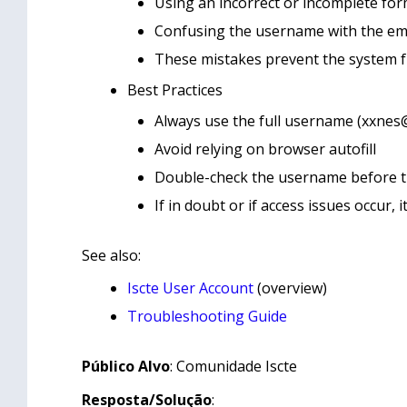
Using an incorrect or incomplete fo
Confusing the username with the em
These mistakes prevent the system fro
Best Practices
Always use the full username (xxnes@i
Avoid relying on browser autofill
Double-check the username before t
If in doubt or if access issues occur, 
See also:
Iscte User Account
(overview)
Troubleshooting Guide
Público Alvo
: Comunidade Iscte
Resposta/Solução
: