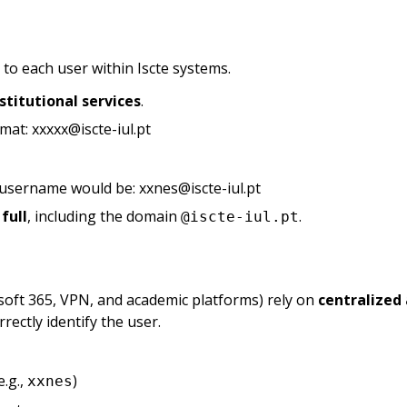
 to each user within Iscte systems.
stitutional services
.
mat: xxxxx@iscte-iul.pt
 username would be: xxnes@iscte-iul.pt
full
, including the domain
.
@iscte-iul.pt
osoft 365, VPN, and academic platforms) rely on
centralized
rrectly identify the user.
.g.,
)
xxnes