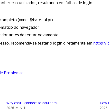
nhecer o utilizador, resultando em falhas de login.
completo (xxnes@iscte-iul.pt)
tomático do navegador
ador antes de tentar novamente
esso, recomenda-se testar o login diretamente em
https://l
 de Problemas
Why can’t I connect to eduroam?
How C
2026-May-Thu
2026