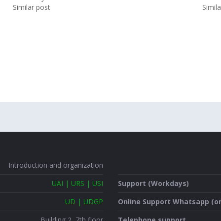
Similar post
Simil
Introduction and organization
UAI | URS | USI
Support (Workdays)
UD | UDGP
Online Support Whatsapp (on
Building 2, 7th floor
Telephone support