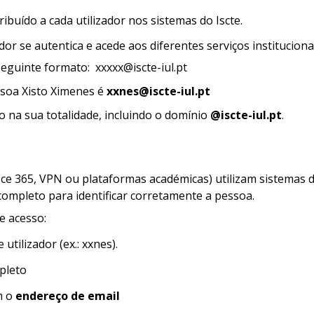
ribuído a cada utilizador nos sistemas do Iscte.
ador se autentica e acede aos diferentes serviços instituciona
seguinte formato: xxxxx@iscte-iul.pt
ssoa Xisto Ximenes é
xxnes@iscte-iul.pt
o na sua totalidade, incluindo o domínio
@iscte-iul.pt
.
fice 365, VPN ou plataformas académicas) utilizam sistemas d
completo para identificar corretamente a pessoa.
e acesso:
tilizador (ex.: xxnes).
pleto
m o
endereço de email