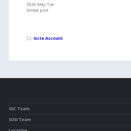
2026-May-Tue
Similar post
Iscte Account
SIIC Team
SDSI Team
Location