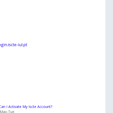
ogin.iscte-iul.pt
an I Activate My Iscte Account?
-May-Tue