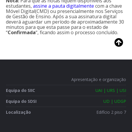
N
ota:
Para que as notas fiquem disponíveis aos
estudantes,
assine a pauta digitalmente
com a chave
Móvel Digital(CMD) ou presencialmente nos Serviços
de Gestão de Ensino. Após a sua assinatura digital
deverá aguardar um período de aproximadamente 30
minutos para que esta passe para o estado de
“
Confirmada
“, ficando assim o processo concluído.
Apresentação e organização
Equipa do SIIC
UAI | URS | USI
Equipa do SDSI
UD | UDGP
Localização
Edifício 2 piso 7