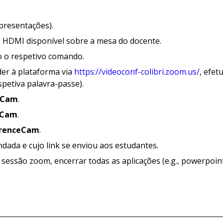
apresentações).
abo HDMI disponível sobre a mesa do docente.
do o respetivo comando.
der à plataforma via
https://videoconf-colibri.zoom.us/
, efet
spetiva palavra-passe).
eCam
.
eCam
.
erenceCam
.
ndada e cujo link se enviou aos estudantes.
a sessão zoom, encerrar todas as aplicações (e.g., powerpoin