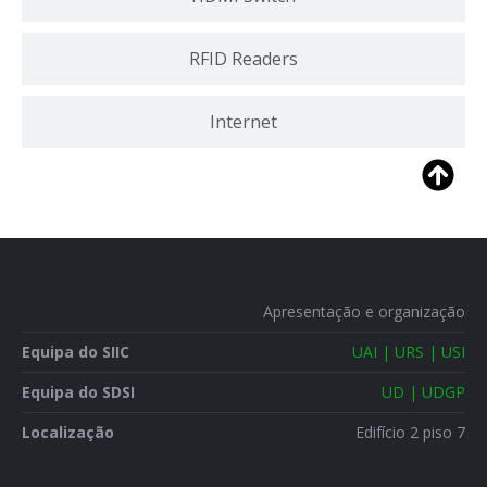
RFID Readers
Internet
Apresentação e organização
Equipa do SIIC
UAI | URS | USI
Equipa do SDSI
UD | UDGP
Localização
Edifício 2 piso 7