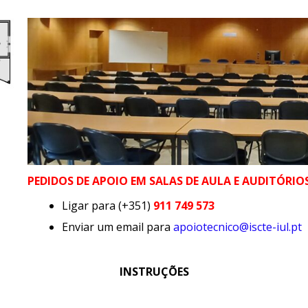
PEDIDOS DE APOIO EM SALAS DE AULA E AUDITÓRIO
Ligar para (+351)
911 749 573
Enviar um email para
apoiotecnico@iscte-iul.pt
INSTRUÇÕES