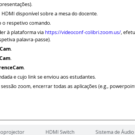
apresentações).
abo HDMI disponível sobre a mesa do docente.
do o respetivo comando.
der à plataforma via
https://videoconf-colibri.zoom.us/
, efet
spetiva palavra-passe).
eCam
.
eCam
.
erenceCam
.
ndada e cujo link se enviou aos estudantes.
a sessão zoom, encerrar todas as aplicações (e.g., powerpoin
eoprojector
HDMI Switch
Sistema de Áudio